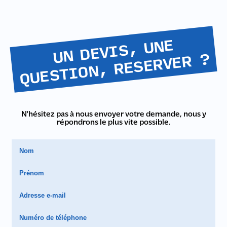
U
N
DEVI
S,
U
NE
Q
UE
STI
O
N,
RE
SE
RVE
R
?
N'hésitez pas à nous envoyer votre demande, nous y
répondrons le plus vite possible.