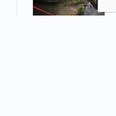
CANYONING à BALME (Cluses)
De juin à septembre - Dates au choix
14 ans min.
Descente de canyon combinant marche
sur les berges, nage dans les biefs et
descente en rappels pouvant atteindre
25 m, nombreux toboggans, passages
en désescalade.