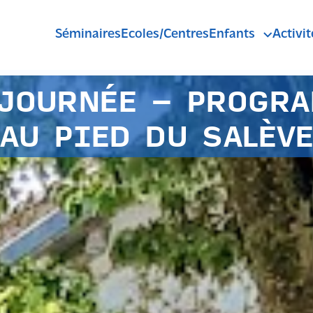
Séminaires
Ecoles/Centres
Enfants
Activit
Pass'Sport Mont
Anniversaires
JOURNÉE - PROGR
R
AU PIED DU SALÈV
C
A