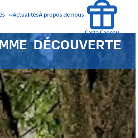
és
Actualités
À propos de nous
agne
ÉTÉ
Carte Cadeau
AMME DÉCOUVERTE
Randonnée Pedestre
andonnée avec ânes de bât
Marche Nordique
E
Balade en Calèche
SENSATIONS
Randonnée VTT
Spéléologie
Survie
anyoning Rando Aquatique
Trail running
Escalade via Ferrata
lpinisme Cascade de Glace
HIVER
Randonnée Raquettes
Fat Bike
Randonnée Ski