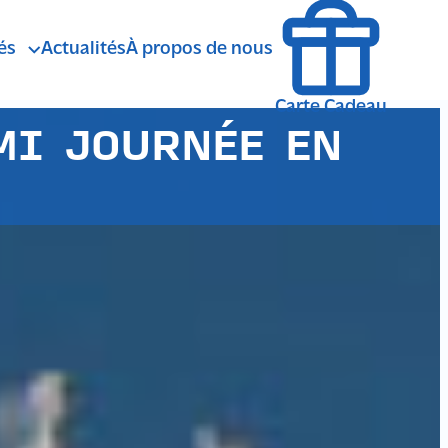
és
Actualités
À propos de nous
agne
ÉTÉ
Carte Cadeau
MI JOURNÉE EN
Randonnée Pedestre
andonnée avec ânes de bât
Marche Nordique
Balade en Calèche
SENSATIONS
Randonnée VTT
Spéléologie
Survie
anyoning Rando Aquatique
Trail running
Escalade via Ferrata
lpinisme Cascade de Glace
HIVER
Randonnée Raquettes
Fat Bike
Randonnée Ski