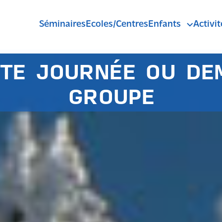
Séminaires
Ecoles/Centres
Enfants
Activit
Pass'Sport Mont
Anniversaires
TE JOURNÉE OU DE
R
GROUPE
C
A