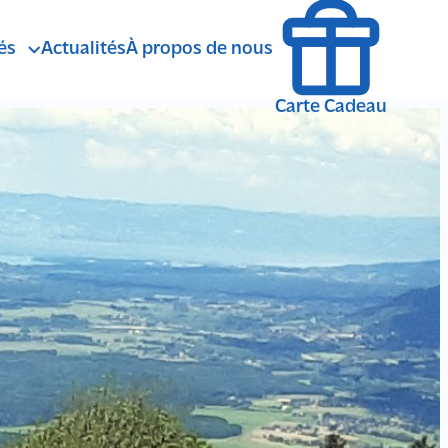
és
Actualités
À propos de nous
agne
ÉTÉ
Carte Cadeau
Randonnée Pedestre
andonnée avec ânes de bât
Marche Nordique
Balade en Calèche
SENSATIONS
Randonnée VTT
Spéléologie
Survie
anyoning Rando Aquatique
Trail running
Escalade via Ferrata
lpinisme Cascade de Glace
HIVER
Randonnée Raquettes
Fat Bike
Randonnée Ski