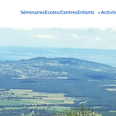
Séminaires
Ecoles/Centres
Enfants
Activit
Pass'Sport Mont
Anniversaires
R
C
A