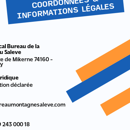
COORDONNÉES &
INFOR
MATIONS LÉGALES
al Bureau de la
u Saleve
te de Mikerne 74160 -
LY
uridique
tion déclarée
reaumontagnesaleve.com
 243 000 18