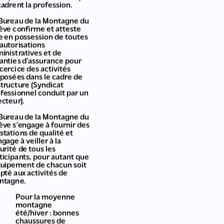
adrent la profession.
Bureau de la Montagne du
ève confirme et atteste
e en possession de toutes
 autorisations
inistratives et de
anties d’assurance pour
xcercice des activités
posées dans le cadre de
structure (Syndicat
fessionnel conduit par un
ecteur).
Bureau de la Montagne du
ève s’engage à fournir des
stations de qualité et
ngage à veiller à la
urité de tous les
ticipants, pour autant que
quipement de chacun soit
pté aux activités de
ntagne.
Pour la moyenne
montagne
été/hiver : bonnes
chaussures de