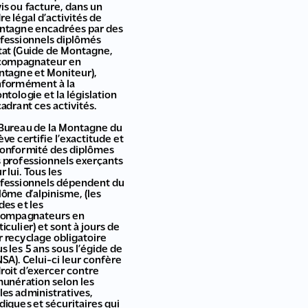
is ou facture, dans un
re légal d’activités de
tagne encadrées par des
fessionnels diplômés
tat (Guide de Montagne,
compagnateur en
tagne et Moniteur),
formément à la
ntologie et la législation
adrant ces activités.
Bureau de la Montagne du
ève certifie l’exactitude et
conformité des diplômes
 professionnels exerçants
r lui. Tous les
fessionnels dépendent du
lôme d’alpinisme, (les
des et les
compagnateurs en
ticulier) et sont à jours de
r recyclage obligatoire
us les 5 ans sous l’égide de
NSA). Celui-ci leur confère
droit d’exercer contre
unération selon les
les administratives,
idiques et sécuritaires qui