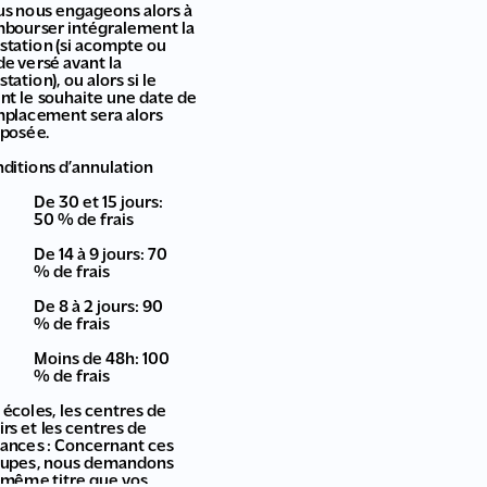
s nous engageons alors à
bourser intégralement la
station (si acompte ou
de versé avant la
station), ou alors si le
ent le souhaite une date de
placement sera alors
posée.
ditions d’annulation
De 30 et 15 jours:
50 % de frais
De 14 à 9 jours: 70
% de frais
De 8 à 2 jours: 90
% de frais
Moins de 48h: 100
% de frais
 écoles, les centres de
sirs et les centres de
ances : Concernant ces
upes, nous demandons
 même titre que vos