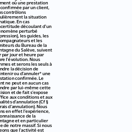
ent où une prestation
 confirmée par un client,
s contrôlons
ulièrement la situation
matique. En cas
ncertitude découlant d’un
énomène perturbé
pression), les guides, les
ompagnateurs et les
iteurs du Bureau de la
tagne du Salève, suivent
r par jour et heure par
re l’évolution. Nous
mes et serons les seuls à
ndre la décision de
ntenir ou d’annuler* une
station confirmée. Le
ent ne peut en aucun cas
ndre par lui-même cette
ision et de fait s’expose
ffice aux conditions et aux
alités d’annulation (Cf §
frais d’annulation). Nous
ns en effet l’expérience,
connaissance de la
tagne et en particulier
le de notre massif. Si nous
eons que l’activité est