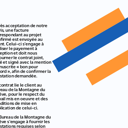
ès acceptation de notre
is, une facture
respondant au projet
firmé est envoyée au
ent. Celui-ci s’engage à
liser le payement à
eption et doit nous
ourner le contrat joint,
é et signé avec la mention
uscrite « bon pour
ord », afin de confirmer la
station demandée.
contrat lie le client au
eau de la Montagne du
ève, pour le respect du
vail mis en oeuvre et des
ditions de mise en
lication de celui-ci.
Bureau de la Montagne du
ève s’engage à fournir les
stations requises selon