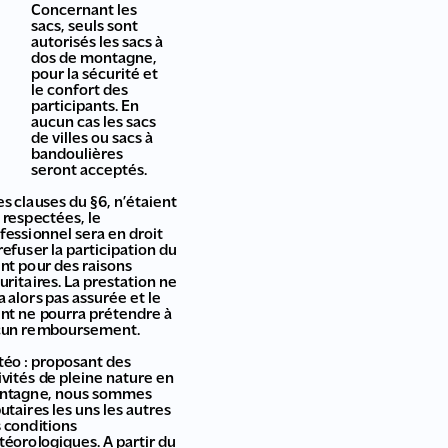
Concernant les
sacs, seuls sont
autorisés les sacs à
dos de montagne,
pour la sécurité et
le confort des
participants. En
aucun cas les sacs
de villes ou sacs à
bandoulières
seront acceptés.
les clauses du §6, n’étaient
 respectées, le
fessionnel sera en droit
refuser la participation du
ent pour des raisons
uritaires. La prestation ne
a alors pas assurée et le
ent ne pourra prétendre à
cun remboursement.
éo : proposant des
ivités de pleine nature en
ntagne, nous sommes
butaires les uns les autres
 conditions
éorologiques. A partir du