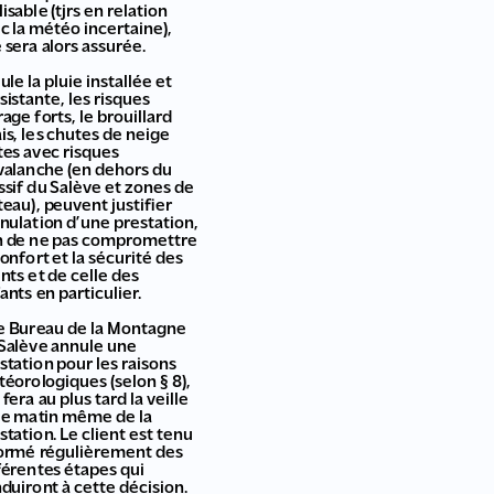
lisable (tjrs en relation
c la météo incertaine),
e sera alors assurée.
ule la pluie installée et
sistante, les risques
rage forts, le brouillard
is, les chutes de neige
tes avec risques
valanche (en dehors du
sif du Salève et zones de
teau), peuvent justifier
nnulation d’une prestation,
n de ne pas compromettre
confort et la sécurité des
ents et de celle des
ants en particulier.
le Bureau de la Montagne
Salève annule une
station pour les raisons
éorologiques (selon § 8),
e fera au plus tard la veille
le matin même de la
station. Le client est tenu
ormé régulièrement des
férentes étapes qui
duiront à cette décision.