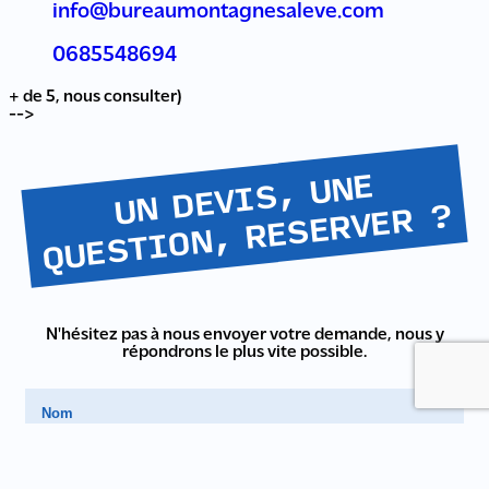
info@bureaumontagnesaleve.com
0685548694
+ de 5, nous consulter)
-->
U
N
DEVI
S,
U
NE
Q
UE
STI
O
N,
RE
SE
RVE
R
?
N'hésitez pas à nous envoyer votre demande, nous y
répondrons le plus vite possible.