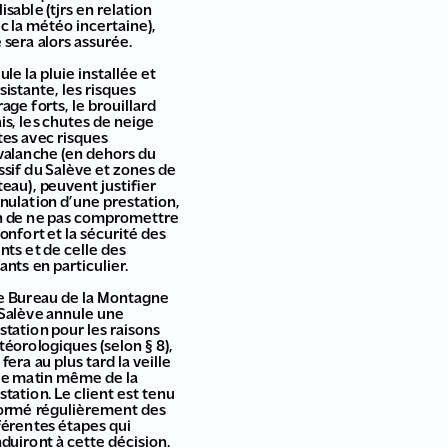
lisable (tjrs en relation
c la météo incertaine),
e sera alors assurée.
ule la pluie installée et
sistante, les risques
rage forts, le brouillard
is, les chutes de neige
tes avec risques
valanche (en dehors du
sif du Salève et zones de
teau), peuvent justifier
nnulation d’une prestation,
n de ne pas compromettre
confort et la sécurité des
ents et de celle des
ants en particulier.
le Bureau de la Montagne
Salève annule une
station pour les raisons
éorologiques (selon § 8),
e fera au plus tard la veille
le matin même de la
station. Le client est tenu
ormé régulièrement des
férentes étapes qui
duiront à cette décision.