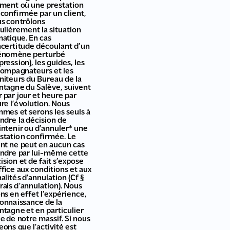
ent où une prestation
 confirmée par un client,
s contrôlons
ulièrement la situation
matique. En cas
ncertitude découlant d’un
énomène perturbé
pression), les guides, les
ompagnateurs et les
iteurs du Bureau de la
tagne du Salève, suivent
r par jour et heure par
re l’évolution. Nous
mes et serons les seuls à
ndre la décision de
ntenir ou d’annuler* une
station confirmée. Le
ent ne peut en aucun cas
ndre par lui-même cette
ision et de fait s’expose
ffice aux conditions et aux
alités d’annulation (Cf §
frais d’annulation). Nous
ns en effet l’expérience,
connaissance de la
tagne et en particulier
le de notre massif. Si nous
eons que l’activité est