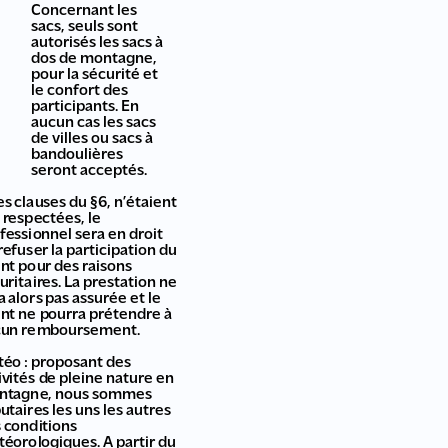
Concernant les
sacs, seuls sont
autorisés les sacs à
dos de montagne,
pour la sécurité et
le confort des
participants. En
aucun cas les sacs
de villes ou sacs à
bandoulières
seront acceptés.
les clauses du §6, n’étaient
 respectées, le
fessionnel sera en droit
refuser la participation du
ent pour des raisons
uritaires. La prestation ne
a alors pas assurée et le
ent ne pourra prétendre à
cun remboursement.
éo : proposant des
ivités de pleine nature en
ntagne, nous sommes
butaires les uns les autres
 conditions
éorologiques. A partir du