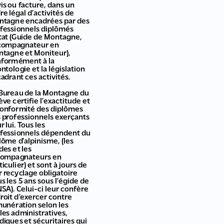
is ou facture, dans un
re légal d’activités de
tagne encadrées par des
fessionnels diplômés
tat (Guide de Montagne,
compagnateur en
tagne et Moniteur),
formément à la
ntologie et la législation
adrant ces activités.
Bureau de la Montagne du
ève certifie l’exactitude et
conformité des diplômes
 professionnels exerçants
r lui. Tous les
fessionnels dépendent du
lôme d’alpinisme, (les
des et les
compagnateurs en
ticulier) et sont à jours de
r recyclage obligatoire
us les 5 ans sous l’égide de
NSA). Celui-ci leur confère
droit d’exercer contre
unération selon les
les administratives,
idiques et sécuritaires qui