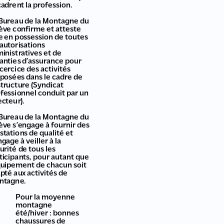
adrent la profession.
Bureau de la Montagne du
ève confirme et atteste
e en possession de toutes
 autorisations
inistratives et de
anties d’assurance pour
xcercice des activités
posées dans le cadre de
structure (Syndicat
fessionnel conduit par un
ecteur).
Bureau de la Montagne du
ève s’engage à fournir des
stations de qualité et
ngage à veiller à la
urité de tous les
ticipants, pour autant que
quipement de chacun soit
pté aux activités de
ntagne.
Pour la moyenne
montagne
été/hiver : bonnes
chaussures de