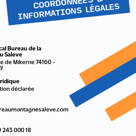
COORDONNÉES &
INFOR
MATIONS LÉGALES
al Bureau de la
u Saleve
te de Mikerne 74160 -
LY
uridique
tion déclarée
reaumontagnesaleve.com
 243 000 18