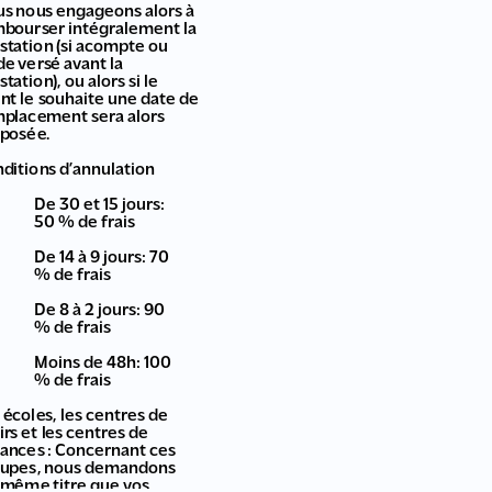
s nous engageons alors à
bourser intégralement la
station (si acompte ou
de versé avant la
station), ou alors si le
ent le souhaite une date de
placement sera alors
posée.
ditions d’annulation
De 30 et 15 jours:
50 % de frais
De 14 à 9 jours: 70
% de frais
De 8 à 2 jours: 90
% de frais
Moins de 48h: 100
% de frais
 écoles, les centres de
sirs et les centres de
ances : Concernant ces
upes, nous demandons
 même titre que vos