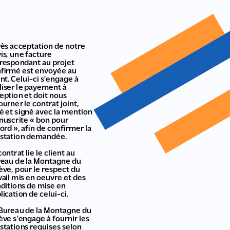
ès acceptation de notre
is, une facture
respondant au projet
firmé est envoyée au
ent. Celui-ci s’engage à
liser le payement à
eption et doit nous
ourner le contrat joint,
é et signé avec la mention
uscrite « bon pour
ord », afin de confirmer la
station demandée.
contrat lie le client au
eau de la Montagne du
ève, pour le respect du
vail mis en oeuvre et des
ditions de mise en
lication de celui-ci.
Bureau de la Montagne du
ève s’engage à fournir les
stations requises selon