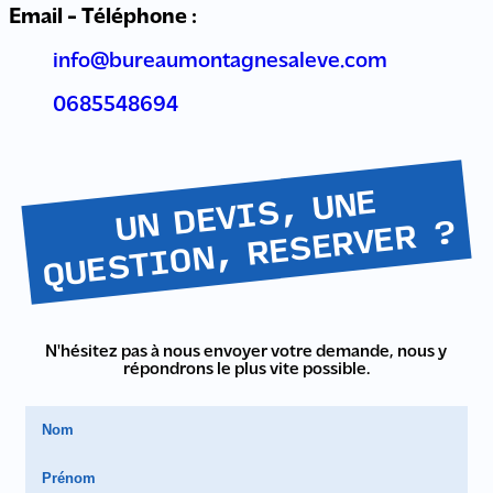
Email - Téléphone :
info@bureaumontagnesaleve.com
0685548694
U
N
DEVI
S,
U
NE
Q
UE
STI
O
N,
RE
SE
RVE
R
?
N'hésitez pas à nous envoyer votre demande, nous y
répondrons le plus vite possible.