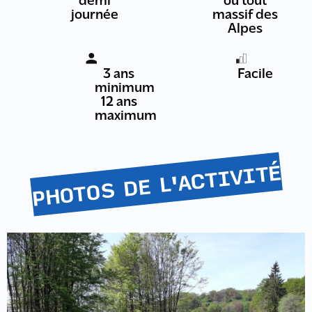
demi
ou tout
journée
massif des
Alpes
3 ans
Facile
minimum
12 ans
maximum
PHOTOS DE L'ACTIVITÉ