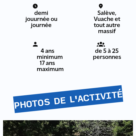
demi
Salève,
jouurnée ou
Vuache et
journée
tout autre
massif
4 ans
de 5 à 25
minimum
personnes
17 ans
maximum
PHOTOS DE L'ACTIVITÉ